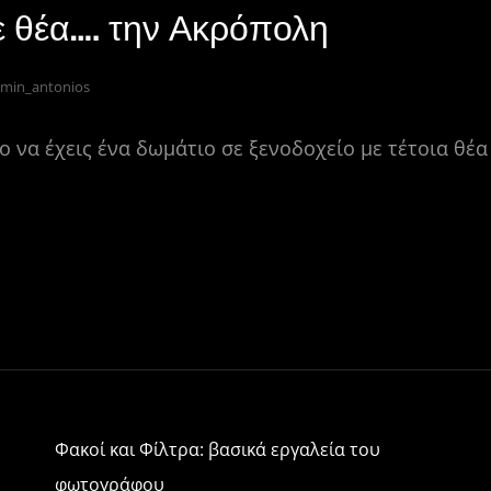
ε θέα…. την Ακρόπολη
min_antonios
ο να έχεις ένα δωμάτιο σε ξενοδοχείο με τέτοια θέα 
Μ
οι
ρ
α
σ
τε
ίτ
Φακοί και Φίλτρα: βασικά εργαλεία του
ε
φωτογράφου