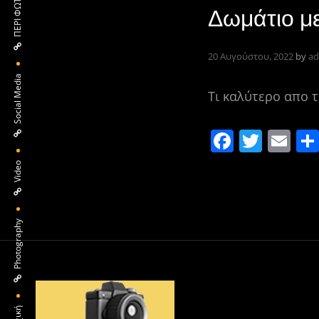
Δωμάτιο μ
20 Αυγούστου, 2022
by
ad
Social Media
Τι καλύτερο απο τ
F
T
E
a
w
m
Video
c
itt
ai
e
er
l
b
Photography
o
o
k