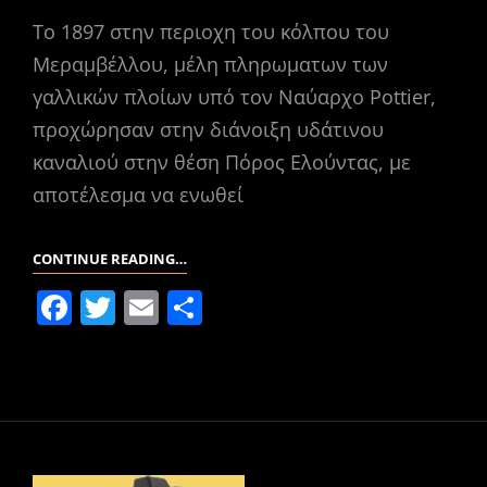
o
ίτ
Το 1897 στην περιοχη του κόλπου του
k
ε
Μεραμβέλλου, μέλη πληρωματων των
γαλλικών πλοίων υπό τον Ναύαρχο Pottier,
προχώρησαν στην διάνοιξη υδάτινου
καναλιού στην θέση Πόρος Ελούντας, με
αποτέλεσμα να ενωθεί
ΤΟ
CONTINUE READING…
ΚΑΝΆΛΙ
F
T
E
Μ
ΤΗΣ
a
w
m
οι
ΕΛΟΎΝΤΑΣ
c
itt
ai
ρ
e
er
l
α
b
σ
o
τε