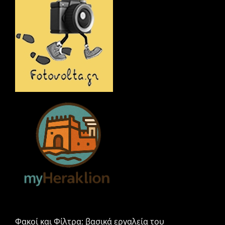
o
ίτ
k
ε
Φακοί και Φίλτρα: βασικά εργαλεία του