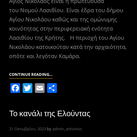
Άγιος Νικόλαος είναι η πρωτεύουσα
του Νομού Λασιθίου. Είναι έδρα του δήμου
Αγίου Νικολάου καθώς και της ομώνυμης
κοινότητας στην περιφερειακή ενότητα
Λασιθίου της Κρήτης. Η περιοχή του Αγίου
Νικολάου κατοικούταν κατά την αρχαιότητα,
οπότε και λεγόταν Καμάρα.
ΆΓΙΟΣ
CONTINUE READING…
ΝΙΚΌΛΑΟΣ
F
T
E
Μ
ΛΑΣΙΘΊΟΥ
a
w
m
οι
c
itt
ai
ρ
Το κανάλι της Ελούντας
e
er
l
α
b
σ
21 Οκτωβρίου, 2023
by
admin_antonios
o
τε