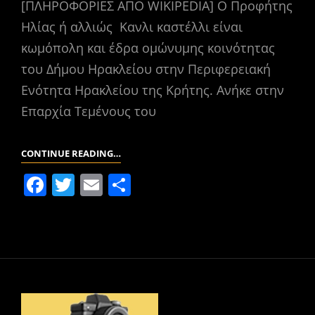
[ΠΛΗΡΟΦΟΡΙΕΣ ΑΠΟ WIKIPEDIA] Ο Προφήτης
Ηλίας ή αλλιώς Κανλι καστέλλι είναι
κωμόπολη και έδρα ομώνυμης κοινότητας
του Δήμου Ηρακλείου στην Περιφερειακή
Ενότητα Ηρακλείου της Κρήτης. Ανήκε στην
Επαρχία Τεμένους του
ΧΩΡΙΌ:
CONTINUE READING…
ΠΡΟΦΉΤΗΣ
F
T
E
Μ
ΗΛΊΑΣ
a
w
m
οι
ΗΡΑΚΛΕΊΟΥ
c
itt
ai
ρ
e
er
l
α
b
σ
o
τε