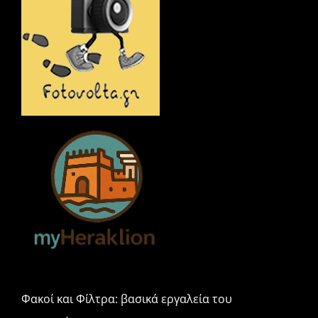
o
ίτ
k
ε
Φακοί και Φίλτρα: βασικά εργαλεία του