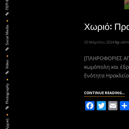
Χωριό: Πρ
Social Media
20 Μαρτίου, 2024
by
admi
[ΠΛΗΡΟΦΟΡΙΕΣ ΑΠΟ
Video
κωμόπολη και έδρ
Ενότητα Ηρακλείο
Photography
Χ
CONTINUE READING…
Π
F
T
E
Η
a
w
m
Η
c
itt
ai
Αρχική