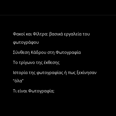
α
σ
τε
ίτ
Φακοί και Φίλτρα: βασικά εργαλεία του
ε
φωτογράφου
Σύνθεση Κάδρου στη Φωτογραφία
Το τρίγωνο της έκθεσης
Ιστορία της φωτογραφίας ή πως ξεκίνησαν
“όλα”
Τι είναι Φωτογραφία;