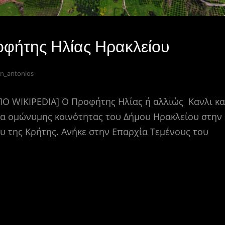
οφήτης Ηλίας Ηρακλείου
n_antonios
 WIKIPEDIA] Ο Προφήτης Ηλίας ή αλλιώς Κανλι κασ
α ομώνυμης κοινότητας του Δήμου Ηρακλείου στην
υ της Κρήτης. Ανήκε στην Επαρχία Τεμένους του
ΩΡΙΌ:
ΡΟΦΉΤΗΣ
Μ
ΛΊΑΣ
οι
ΡΑΚΛΕΊΟΥ
ρ