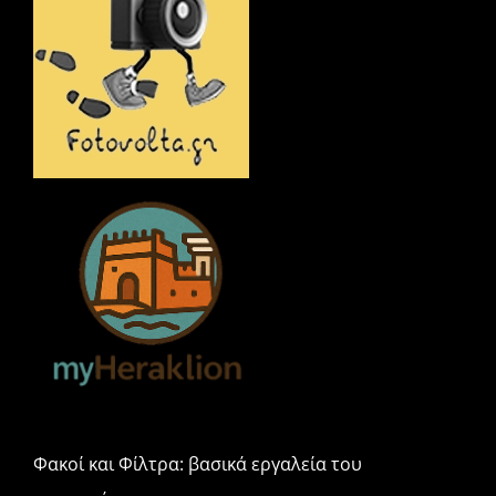
o
ίτ
k
ε
Φακοί και Φίλτρα: βασικά εργαλεία του