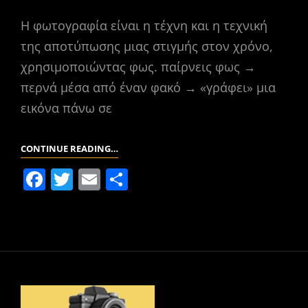
o
τε
o
ίτ
Η φωτογραφία είναι η τέχνη και η τεχνική
k
ε
της αποτύπωσης μιας στιγμής στον χρόνο,
χρησιμοποιώντας φως. παίρνεις φως →
περνά μέσα από έναν φακό → «γράφει» μια
εικόνα πάνω σε
ΤΙ
CONTINUE READING…
ΕΊΝΑΙ
F
T
E
Μ
ΦΩΤΟΓΡΑΦΊΑ;
a
w
m
οι
c
itt
ai
ρ
e
er
l
α
b
σ
o
τε