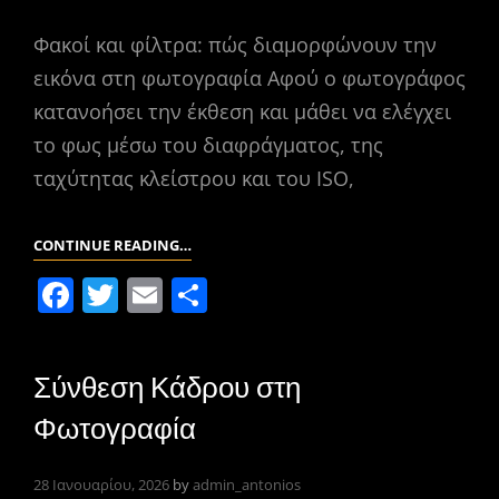
Φακοί και φίλτρα: πώς διαμορφώνουν την
εικόνα στη φωτογραφία Αφού ο φωτογράφος
κατανοήσει την έκθεση και μάθει να ελέγχει
το φως μέσω του διαφράγματος, της
ταχύτητας κλείστρου και του ISO,
ΦΑΚΟΊ
CONTINUE READING…
ΚΑΙ
F
T
E
Μ
ΦΊΛΤΡΑ:
a
w
m
οι
ΒΑΣΙΚΆ
c
itt
ai
ρ
ΕΡΓΑΛΕΊΑ
Σύνθεση Κάδρου στη
e
er
l
α
ΤΟΥ
Φωτογραφία
ΦΩΤΟΓΡΆΦΟΥ
b
σ
o
τε
28 Ιανουαρίου, 2026
by
admin_antonios