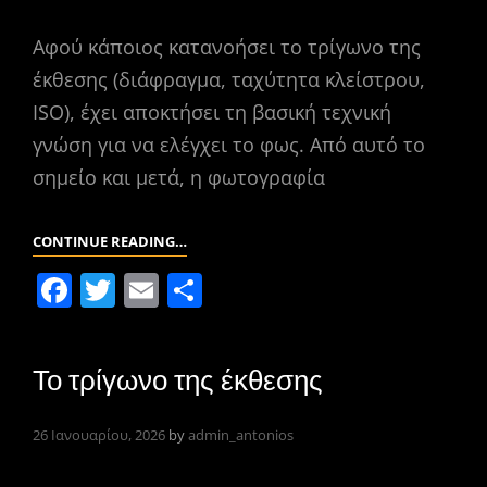
o
ίτ
k
ε
Αφού κάποιος κατανοήσει το τρίγωνο της
έκθεσης (διάφραγμα, ταχύτητα κλείστρου,
ISO), έχει αποκτήσει τη βασική τεχνική
γνώση για να ελέγχει το φως. Από αυτό το
σημείο και μετά, η φωτογραφία
ΣΎΝΘΕΣΗ
CONTINUE READING…
ΚΆΔΡΟΥ
F
T
E
Μ
ΣΤΗ
a
w
m
οι
ΦΩΤΟΓΡΑΦΊΑ
c
itt
ai
ρ
Το τρίγωνο της έκθεσης
e
er
l
α
b
σ
26 Ιανουαρίου, 2026
by
admin_antonios
o
τε