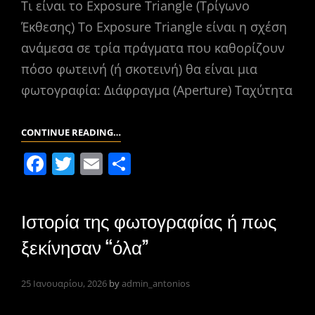
o
ίτ
Τι είναι το Exposure Triangle (Τρίγωνο
k
ε
Έκθεσης) Το Exposure Triangle είναι η σχέση
ανάμεσα σε τρία πράγματα που καθορίζουν
πόσο φωτεινή (ή σκοτεινή) θα είναι μια
φωτογραφία: Διάφραγμα (Aperture) Ταχύτητα
ΤΟ
CONTINUE READING…
ΤΡΊΓΩΝΟ
F
T
E
Μ
ΤΗΣ
a
w
m
οι
ΈΚΘΕΣΗΣ
c
itt
ai
ρ
Ιστορία της φωτογραφίας ή πως
e
er
l
α
ξεκίνησαν “όλα”
b
σ
o
τε
25 Ιανουαρίου, 2026
by
admin_antonios
o
ίτ