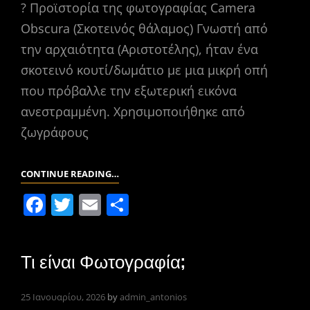
k
ε
?️ Προϊστορία της φωτογραφίας Camera
Obscura (Σκοτεινός θάλαμος) Γνωστή από
την αρχαιότητα (Αριστοτέλης), ήταν ένα
σκοτεινό κουτί/δωμάτιο με μια μικρή οπή
που πρόβαλλε την εξωτερική εικόνα
ανεστραμμένη. Χρησιμοποιήθηκε από
ζωγράφους
ΙΣΤΟΡΊΑ
CONTINUE READING…
ΤΗΣ
F
T
E
Μ
ΦΩΤΟΓΡΑΦΊΑΣ
a
w
m
οι
Ή
c
itt
ai
ρ
ΠΩΣ
Τι είναι Φωτογραφία;
e
er
l
α
ΞΕΚΊΝΗΣΑΝ
“ΌΛΑ”
b
σ
25 Ιανουαρίου, 2026
by
admin_antonios