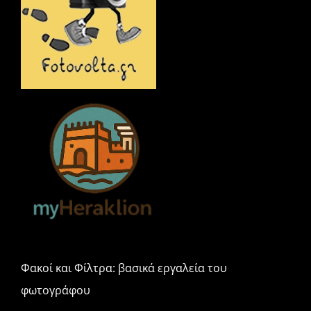
k
ε
Φακοί και Φίλτρα: βασικά εργαλεία του
φωτογράφου