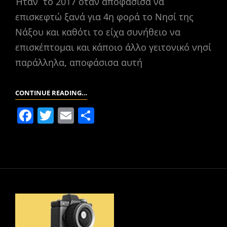
Ήταν το 2017 όταν αποφάσισα να
επισκεφτώ ξανά για 4η φορά το Νησί της
Νάξου και καθότι το είχα συνήθειο να
επισκέπτομαι και κάποιο άλλο γειτονικό νησί
παράλληλα, αποφάσισα αυτή
ΜΙΚΡΈΣ
CONTINUE READING…
ΚΥΚΛΆΔΕΣ:
F
T
E
Μ
ΑΜΟΡΓΌΣ
a
w
m
οι
c
itt
ai
ρ
e
er
l
α
b
σ
o
τε
o
ίτ