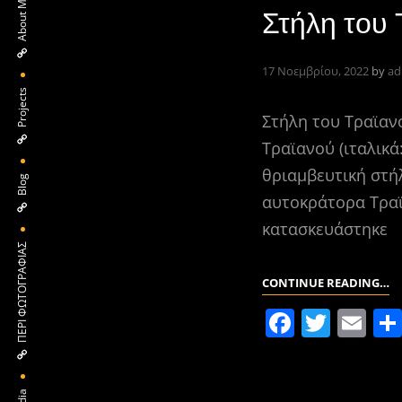
About Me
Στήλη του
17 Νοεμβρίου, 2022
by
ad
Projects
Στήλη του Τραϊαν
Τραϊανού (ιταλικά
θριαμβευτική στήλ
Blog
αυτοκράτορα Τραϊ
κατασκευάστηκε
ΠΕΡΙ ΦΩΤΟΓΡΑΦΙΑΣ
Σ
CONTINUE READING…
Τ
F
T
E
Τ
a
w
m
Ρ
c
itt
ai