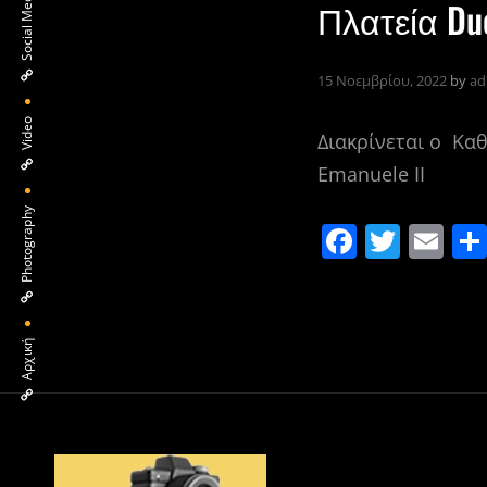
Social Media
e
er
l
Πλατεία Du
b
o
15 Νοεμβρίου, 2022
by
ad
o
Video
k
Διακρίνεται ο Καθ
Emanuele II
Photography
F
T
E
a
w
m
c
itt
ai
e
er
l
Αρχική
b
o
o
k